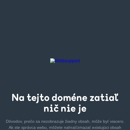
Na tejto
doméne zatiaľ
nič nie je
Dôvodov, prečo sa nezobrazuje žiadny obsah, môže byť
viacero.
Ak ste správca webu, môžete nahrať/zmazať
existujúci obsah